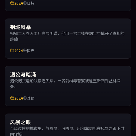
2024
日韩
钢城风暴
钢铁工人卷入工厂高层阴谋，他用一根工棒在烟尘中撬开了真相的
缝隙。
2024
国产
湄公河暗涌
湄公河货运船队接连失踪，一名前缉毒警察被迫重新回到丛林深
处。
2024
其他
风暴之眼
台风过境的城市里，气象员、消防员、出租车司机在风暴之眼下共
同守城。