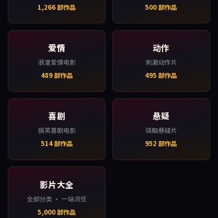
1,266
部作品
500
部作品
爱情
动作
浪漫爱情电影
刺激动作片
489
部作品
495
部作品
喜剧
悬疑
搞笑喜剧电影
烧脑悬疑片
514
部作品
952
部作品
影片大全
全部分类 · 一站浏览
5,000
部作品