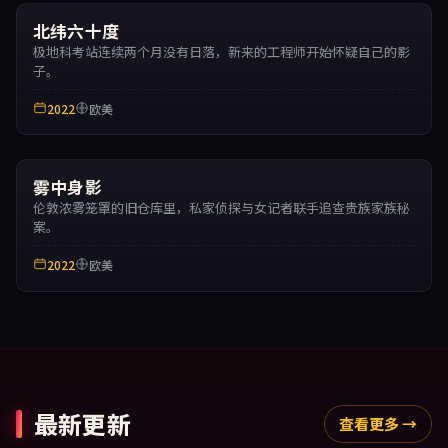
北纬六十度
极地科考站连续两个月没有日落，新来的工程师开始怀疑自己的影
子。
2022
欧美
雾中身影
伦敦浓雾笼罩的旧仓库里，私家侦探与女记者联手追查贵族家族秘
案。
2022
欧美
最新更新
查看更多
→